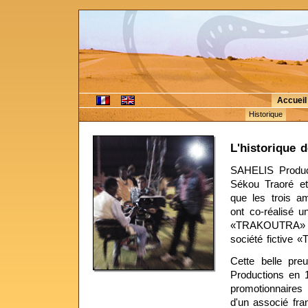
Accueil
Historique
L'historique 
SAHELIS Product
Sékou Traoré et
que les trois am
ont co-réalisé u
«TRAKOUTRA» (c
société fictiv
Cette belle pr
Productions en 1
promotionnaires
d'un associé fra